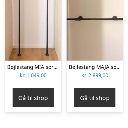
Bøjlestang MIA sort med hylde – Bestil på specialmål (hylden er ikke vist på billedet)
Bøjlestang MAJA sort med messing – bestil på specialmål
kr.
1.049,00
kr.
2.899,00
Gå til shop
Gå til shop