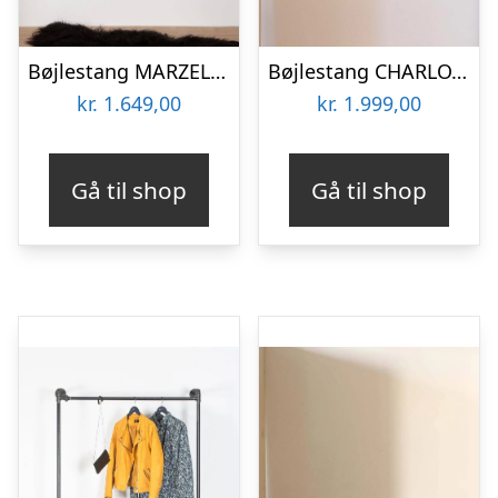
Bøjlestang MARZELLO sort med hylde – Bestil på specialmål (hylden er ikke vist på billedet)
Bøjlestang CHARLOTTE sølv med hylde (hylden er ikke vist på billedet)
kr.
1.649,00
kr.
1.999,00
Gå til shop
Gå til shop