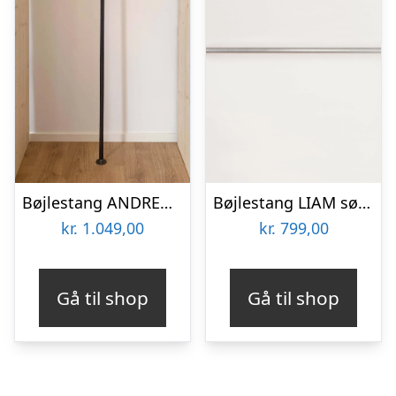
Bøjlestang ANDREA sort med messing med hylde (hylden er ikke vist på billedet)
Bøjlestang LIAM sølv med messing | Bestil på specialmål
kr.
1.049,00
kr.
799,00
Gå til shop
Gå til shop