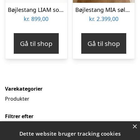
Bøjlestang LIAM sort | Bestil på specialmål
Bøjlestang MIA sølv | Bestil på specialmål
kr.
899,00
kr.
2.399,00
Gå til shop
Gå til shop
Varekategorier
Produkter
Filtrer efter
×
RAW58
(25)
Dette website bruger tracking cookies
RAW58 - bestil på specialmål
(16)