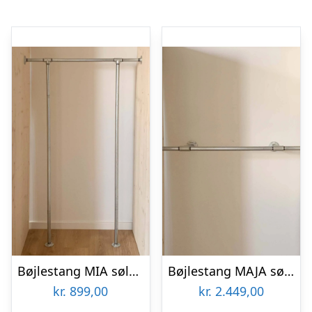
Bøjlestang MIA sølv med hylde (hylden er ikke vist på billedet)
Bøjlestang MAJA sølv med messing | Bestil på specialmål
kr.
899,00
kr.
2.449,00