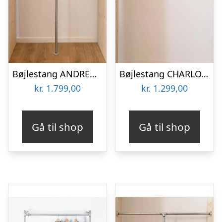
Bøjlestang ANDREA sølv med hylde – Bestil på specialmål (hylden er ikke vist på billedet)
Bøjlestang CHARLOTTE sort med messing
kr.
1.799,00
kr.
1.299,00
Gå til shop
Gå til shop