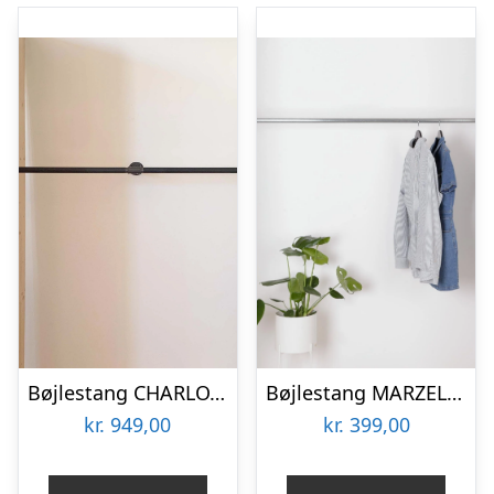
Bøjlestang CHARLOTTE sort – bestil på specialmål
Bøjlestang MARZELLO sølv med hylde – Bestil på specialmål (hylden er ikke vist på billedet)
kr.
949,00
kr.
399,00