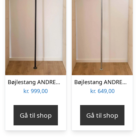
Bøjlestang ANDREA sort med hylde – Bestil på specialmål (hylden er ikke vist på billedet)
Bøjlestang ANDREA sølv med messing | Bestil på specialmål
kr.
999,00
kr.
649,00
Gå til shop
Gå til shop