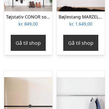
Tøjstativ CONOR sort med messing
Bøjlestang MARZELLO sort med messing og hylde (hylden er ikke vist på billedet)
kr.
849,00
kr.
1.649,00
Gå til shop
Gå til shop