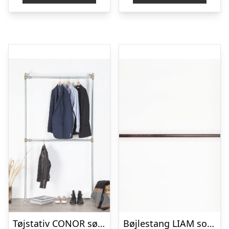
Tøjstativ CONOR sølv med messing
Bøjlestang LIAM sort med messing | Bestil på specialmål