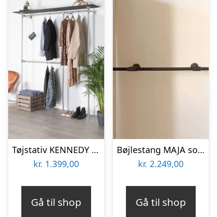
Tøjstativ KENNEDY sølv med hylde
Bøjlestang MAJA sort med hylde – Bestil på specialmål (hylden er ikke vist på billedet)
kr.
1.399,00
kr.
2.249,00
Gå til shop
Gå til shop