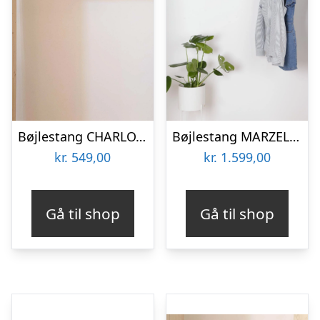
Bøjlestang CHARLOTTE sort
Bøjlestang MARZELLO sølv med messing med hylde (hylden er ikke vist på billedet)
kr.
549,00
kr.
1.599,00
Gå til shop
Gå til shop