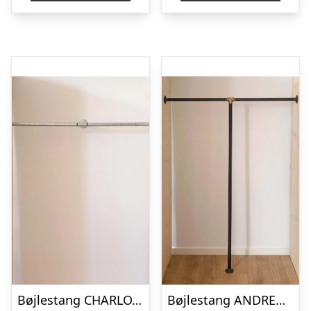
Bøjlestang CHARLOTTE sølv med messing med hylde (hylden er ikke vist på billedet)
Bøjlestang ANDREA sort med messing | Bestil på specialmål