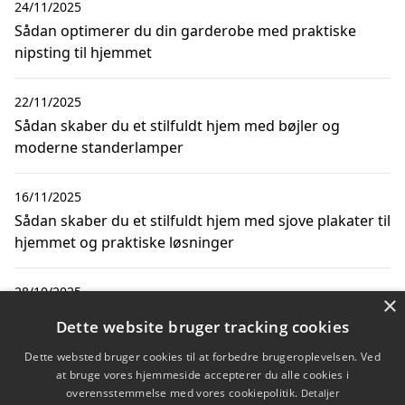
24/11/2025
Sådan optimerer du din garderobe med praktiske
nipsting til hjemmet
22/11/2025
Sådan skaber du et stilfuldt hjem med bøjler og
moderne standerlamper
16/11/2025
Sådan skaber du et stilfuldt hjem med sjove plakater til
hjemmet og praktiske løsninger
28/10/2025
×
Smart opbevaring i køkkenet med bøjlestænger og
Dette website bruger tracking cookies
grydelåg til køkkenet
Dette websted bruger cookies til at forbedre brugeroplevelsen. Ved
at bruge vores hjemmeside accepterer du alle cookies i
overensstemmelse med vores cookiepolitik.
Detaljer